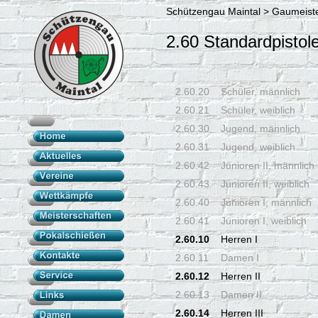
Schützengau Maintal > Gaumeiste
2.60 Standardpistol
2.60.20
Schüler, männlich
2.60.21
Schüler, weiblich
2.60.30
Jugend, männlich
2.60.31
Jugend, weiblich
2.60.42
Junioren II, männlich
2.60.43
Junioren II, weiblich
2.60.40
Junioren I, männlich
2.60.41
Junioren I, weiblich
2.60.10
Herren I
2.60.11
Damen I
2.60.12
Herren II
2.60.13
Damen II
2.60.14
Herren III