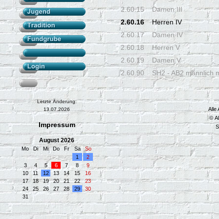
2.60.15
Damen III
2.60.16
Herren IV
2.60.17
Damen IV
2.60.18
Herren V
2.60.19
Damen V
2.60.90
SH2 - AB2 männlich 
Letzte Änderung:
Alle
13.07.2026
© A
Impressum
S
August 2026
Mo
Di
Mi
Do
Fr
Sa
So
1
2
3
4
5
6
7
8
9
10
11
12
13
14
15
16
17
18
19
20
21
22
23
24
25
26
27
28
29
30
31