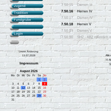
7.50.15
Damen III
7.50.16
Herren IV
7.50.17
Damen IV
7.50.18
Herren V
7.50.19
Damen V
7.50.90
SH2 - AB2 männlich 
Letzte Änderung:
Alle
13.07.2026
© A
Impressum
S
August 2026
Mo
Di
Mi
Do
Fr
Sa
So
1
2
3
4
5
6
7
8
9
10
11
12
13
14
15
16
17
18
19
20
21
22
23
24
25
26
27
28
29
30
31