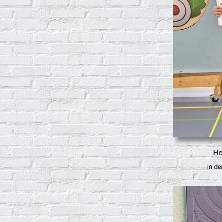
He
in de