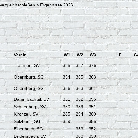
Vergleichschießen > Ergebnisse 2026
Verein
W1
W2
W3
F
G
Trennfurt, SV
385
387
376
Obernburg, SG
354
365
363
Obernburg, SG
356
363
361
Dammbachtal, SV
351
362
355
Schneeberg, SV
350
339
351
Kirchzell, SV
285
294
309
Sulzbach, SG
359
355
Eisenbach, SG
353
352
Leidersbach, SV
308
330