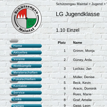
Schützengau Maintal > Jugend > 
LG Jugendklasse
1.10 Einzel
Platz
Name
1
Grimm, Monja
2
Güney, Arda
3
Luckau, Jan
4
Müller, Denise
5
Beck, Kevin
6
Aracic, Dominik
7
Rues, Marie
8
Graf, Amelie
9
Geist, Leon