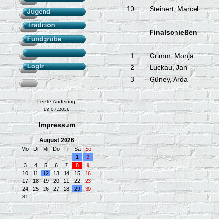
10
Steinert, Marcel
Finalschießen
1
Grimm, Monja
2
Luckau, Jan
3
Güney, Arda
Letzte Änderung:
13.07.2026
Impressum
August 2026
Mo
Di
Mi
Do
Fr
Sa
So
1
2
3
4
5
6
7
8
9
10
11
12
13
14
15
16
17
18
19
20
21
22
23
24
25
26
27
28
29
30
31